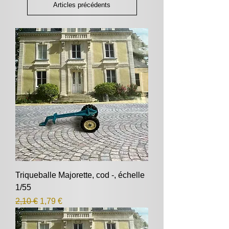
Articles précédents
Triqueballe Majorette, cod -, échelle
1/55
Prix original
Prix promotionnel
2,10 €
1,79 €