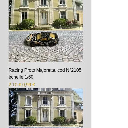
Racing Proto Majorette, cod N°2105,
échelle 1/60
Prix original
Prix promotionnel
2,10 €
0,99 €