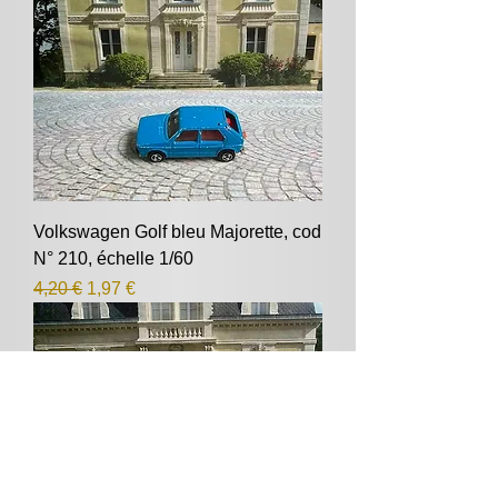
Volkswagen Golf bleu Majorette, cod
N° 210, échelle 1/60
Prix original
Prix promotionnel
4,20 €
1,97 €