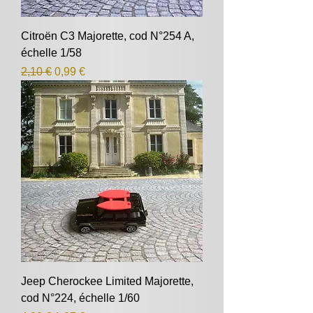
Citroën C3 Majorette, cod N°254 A,
échelle 1/58
Prix original
Prix promotionnel
2,10 €
0,99 €
Jeep Cherockee Limited Majorette,
cod N°224, échelle 1/60