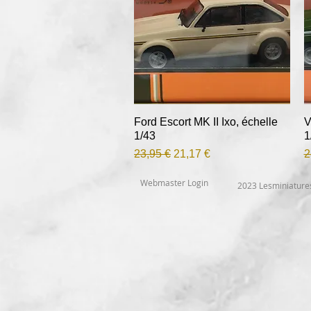
Ford Escort MK II Ixo, échelle
Aperçu rapide
V
1/43
1
Prix original
Prix promotionnel
P
23,95 €
21,17 €
2
Webmaster Login
2023 Lesminiatur