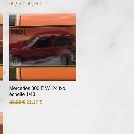
Prix original
Prix promotionnel
69,95 €
59,76 €
Mercedes 300 E W124 Ixo,
Aperçu rapide
échelle 1/43
Prix original
Prix promotionnel
23,95 €
21,17 €