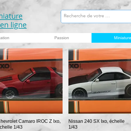
iniature
en ligne
ation
Passion
Miniatur
hevrolet Camaro IROC Z Ixo,
Aperçu rapide
Nissan 240 SX Ixo, échelle
Aperçu rapide
chelle 1/43
1/43