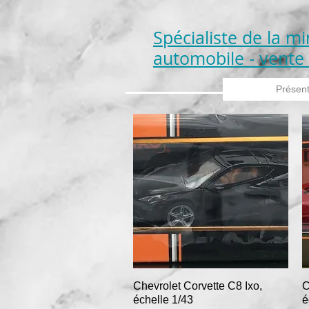
​Spécialiste de la m
automobile - vente 
Présent
Chevrolet Corvette C8 Ixo,
Aperçu rapide
C
échelle 1/43
é