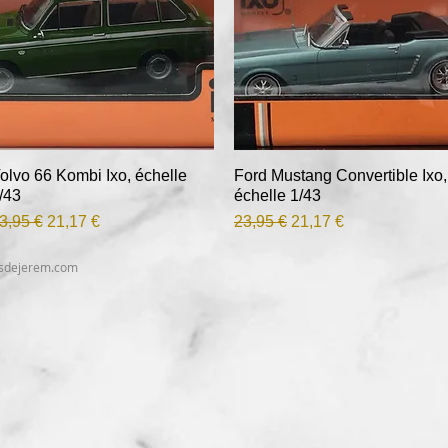
olvo 66 Kombi Ixo, échelle
Aperçu rapide
Ford Mustang Convertible Ixo,
Aperçu rapide
/43
échelle 1/43
rix original
Prix promotionnel
Prix original
Prix promotionnel
3,95 €
21,17 €
23,95 €
21,17 €
esdejerem.com