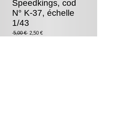
Speedkings, cod
N° K-37, échelle
1/43
Prix
Prix
 5,00 € 
2,50 €
original
promotionnel
Quantité
*
Ajouter au panier
En bon état